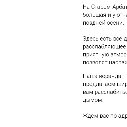
На Старом Арба
большая и уютна
поздней осени.
Здесь есть всё
расслабляющее 
приятную атмос
позволят насла
Наша веранда — 
предлагаем шир
вам расслабить
дымом.
Ждём вас по адре