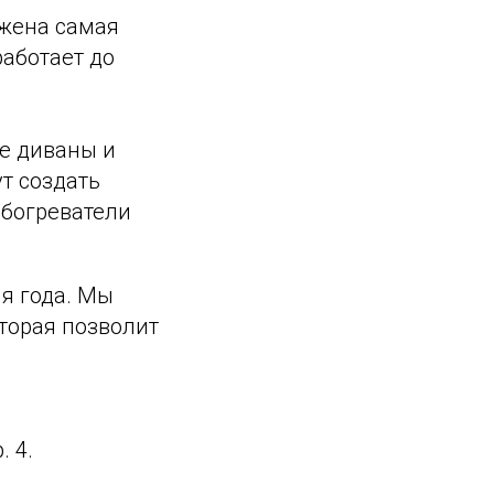
ожена самая
работает до
ие диваны и
т создать
обогреватели
я года. Мы
торая позволит
. 4.