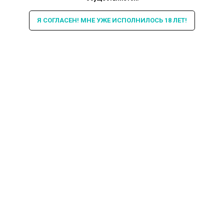
Я СОГЛАСЕН! МНЕ УЖЕ ИСПОЛНИЛОСЬ 18 ЛЕТ!
Интересная информация про
кальяны в БИБЛИОТЕКЕ и не
только...