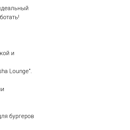
о идеальный
ботать!
кой и
ha Lounge".
ни
для бургеров