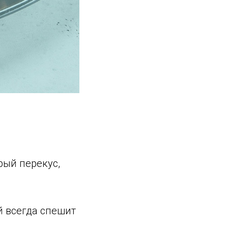
рый перекус,
й всегда спешит