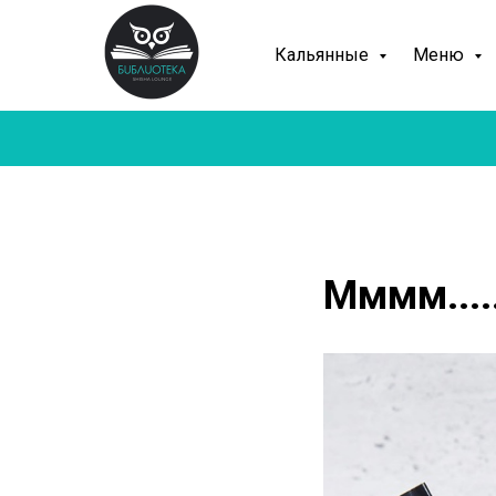
Кальянные
Меню
Мммм....