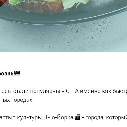
рознь!🍔
геры стали популярны в США именно как быст
ных городах.
астью культуры Нью-Йорка 🏬 - города, которы