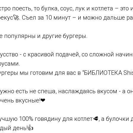
тро поесть, то булка, соус, лук и котлета – эт
кус🚀. Съел за 10 минут – и можно дальше ра
е популярны и другие бургеры.
усство - с красивой подачей, со сложной начин
оусами.
ргеры мы готовим для вас в "БИБЛИОТЕКА Shis
ужно есть не спеша, наслаждаясь вкусом - а о
очень вкусные!❤
чшую 100% говядину для котлет🥩, а булочки 
дый день!👍