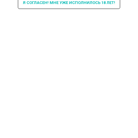
Я СОГЛАСЕН! МНЕ УЖЕ ИСПОЛНИЛОСЬ 18 ЛЕТ!
Интересная информация про
кальяны в БИБЛИОТЕКЕ и не
только...