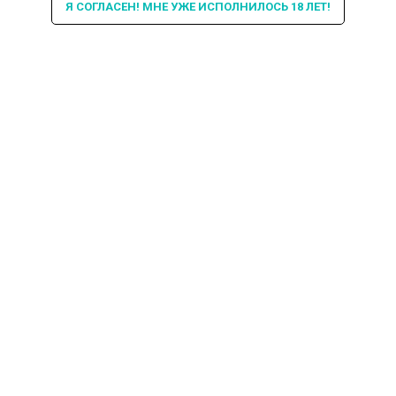
Я СОГЛАСЕН! МНЕ УЖЕ ИСПОЛНИЛОСЬ 18 ЛЕТ!
Интересная информация про
кальяны в БИБЛИОТЕКЕ и не
только...