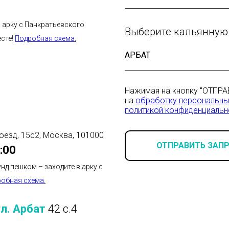
в арку с Панкратьевского
Выберите кальянную
есте!
Подробная схема
.
Нажимая на кнопку "ОТПРА
на
обработку персональны
политикой конфиденциальн
оезд, 15с2, Москва, 101000
ОТПРАВИТЬ ЗАП
:00
унд пешком – заходите в арку с
робная схема
.
ул. Арбат
42 с.4