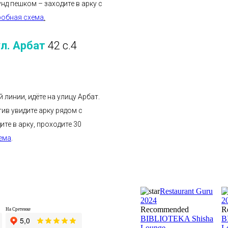
унд пешком – заходите в арку с
робная схема
.
ул. Арбат
42 с.4
 линии, идёте на улицу Арбат.
ив увидите арку рядом с
те в арку, проходите 30
ема
.
Restaurant Guru
2024
2
Recommended
R
На Сретенке
BIBLIOTEKA Shisha
B
Lounge
L