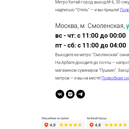
Метро Китай-город, выход № 6, 30 сек
надписью "Отель" — и вы пришли!
Под
Москва, м. Смоленская,
вс - чт: с 11:00 до 00:00
пт - сб: с 11:00 до 04:00
Выходите из метро "Смоленская" синей
На Арбате доходите до почты — напрот
магазином сувениров "Пушкин". Заходи
метров — и вы на месте!
Подробная сх
Наш рейтинг на Арбате
На Китай-Городе