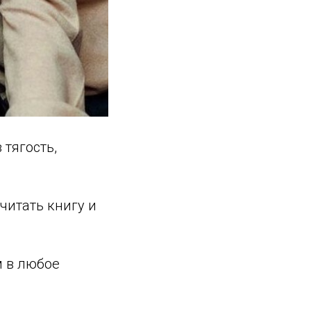
 тягость,
читать книгу и
м в любое