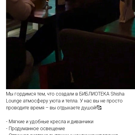
Мы гордимся тем, что создали в БИБЛИОТЕКА Shisha
Lounge атмосферу уюта и тепла. У нас вы не просто
проводите время – вы отдыхаете душой!🥰
⠀
- Мягкие и удобные кресла и диванчики
- Продуманное освещение