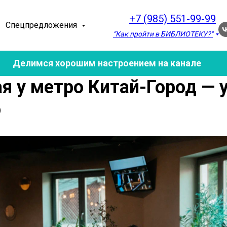
+7 (985) 551-99-99
Спецпредложения
“Как пройти в БИБЛИОТЕКУ?"
Делимся хорошим настроением на канале
я у метро Китай-Город — 
о