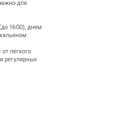
 важно для
до 16:00), днём
 кальяном.
 от лёгкого
ля регулярных