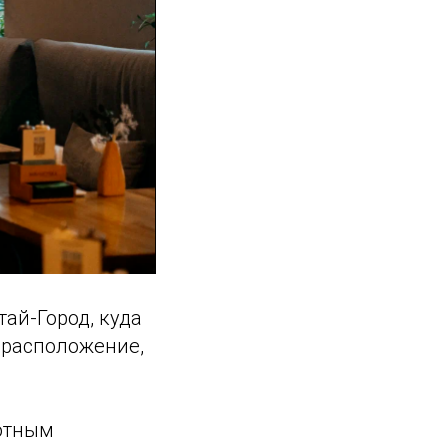
ай-Город, куда
 расположение,
мотным