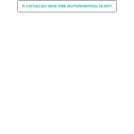
Я СОГЛАСЕН! МНЕ УЖЕ ИСПОЛНИЛОСЬ 18 ЛЕТ!
Интересная информация про
кальяны в БИБЛИОТЕКЕ и не
только...