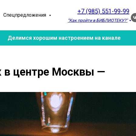
+7 (985) 551-99-99
Спецпредложения
“Как пройти в БИБЛИОТЕКУ?"
Делимся хорошим настроением на канале
 в центре Москвы —