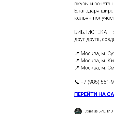
вкусы и сочетан
Благодаря широ
кальян получае
БИБЛИОТЕКА — э
друг друга, соз
📍 Москва, м. Су
📍 Москва, м. К
📍 Москва, м. См
📞 +7 (985) 551-
ПЕРЕЙТИ НА С
Сова из БИБЛИО