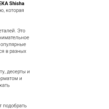
КА Shisha
ю, которая
талей. Это
внимательное
 популярные
ся в разных
ту, десерты и
орматом и
кать
т подобрать