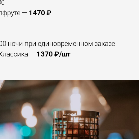
00
йпфруте —
1470 ₽
5:00 ночи при единовременном заказе
 Классика —
1370 ₽/шт