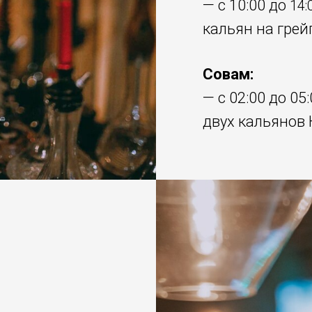
— с 10:00 до
14:
кальян на гре
Совам:
— с 02:00 до 0
двух кальянов