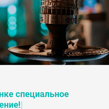
енке
специальное
ение!
|