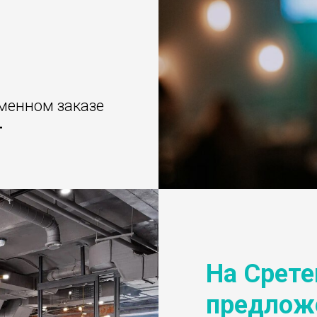
еменном заказе
т
На Срет
предлож