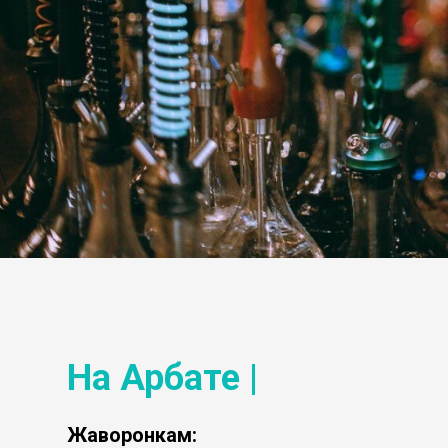
На Арбате |
Жаворонкам: