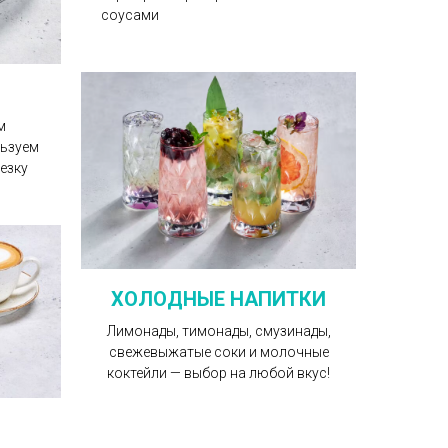
соусами
м
льзуем
езку
ХОЛОДНЫЕ НАПИТКИ
Лимонады, тимонады, смузинады,
свежевыжатые соки и молочные
коктейли — выбор на любой вкус!