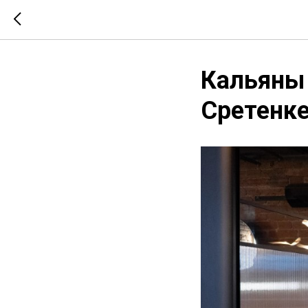
Кальяны 
Сретенк