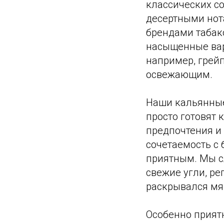
классических с
десертными нот
брендами табако
насыщенные вар
например, грейп
освежающим.
Наши кальянные
просто готовят 
предпочтения и 
сочетаемость с
приятным. Мы с
свежие угли, ре
раскрывался мяг
Особенно приятн