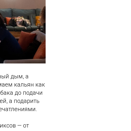
ный дым, а
маем кальян как
абака до подачи
ей, а подарить
ечатлениями.
иксов — от