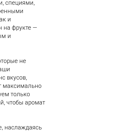
и, специями,
еренными
ак и
н на фрукте —
ым и
оторые не
ваши
с вкусов,
ыт максимально
уем только
й, чтобы аромат
е, наслаждаясь