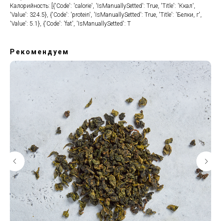
Калорийность: [{'Code': 'calorie', 'IsManuallySetted': True, 'Title': 'Ккал',
'Value': 324.5}, {'Code': 'protein', 'IsManuallySetted': True, 'Title': 'Белки, г',
'Value': 5.1}, {'Code': 'fat', 'IsManuallySetted': T
Рекомендуем