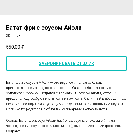
Батат фри с соусом Айоли
SKU:
578
550,00
₽
ЗАБРОНИРОВАТЬ СТОЛИК
Батат фри с соусом Айоли — это вкусное и полезное блюдо,
приготовленное из сладкого картофеля (батата), обжаренного до
золотистой корочки. Подается с ароматным соусом айоли, который
придает блюду особую пикантность и нежность. Отличный выбор для тех,
кто хочет насладиться хрустящими закусками с оригинальным вкусом.
Отлично подходит для любителей кулинарных экспериментов.
Состав: Батат фри, соус Айоли (майонез, соус кисло-сладкий чили,
чеснок, соевый соус, трюфельное масло), сыр пармезан, микрозелень
амарант.