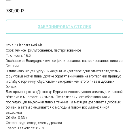
780,00
₽
ЗАБРОНИРОВАТЬ СТОЛИК
Стиль: Flanders Red Ale
Сорт: темное, фильтрованное, пастеризованное
Плотность: 16,5
Duchesse de Bourgogne - темное фильтрованное пастеризованное пиво из
Бельгии.
В пиве «Дюшес де Бургунь» каждый найдет свое: одни отметят сладость и
фруктовые нотки пива, другие обратят внимание на его терпкий привкус
и слабую горчинку, обусловленные хранением этого пива в дубовых
бочках.
Для производства «Дюшес де Бургунь» используются ячмень длительной
обжарки и многолетний хмель. После первичного сбраживания и
последующей выдержки пиво в течение 18 месяцев дозревает в дубовых
бочках, а затем смешивается с молодым пивом восьмимесячной
выдержки
Объём: 0,33 л
Состав: вода, солод, хмель, дрожжи
Градусы алкоголя: 6,2 %