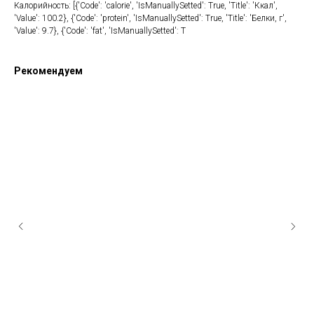
Калорийность: [{'Code': 'calorie', 'IsManuallySetted': True, 'Title': 'Ккал',
'Value': 100.2}, {'Code': 'protein', 'IsManuallySetted': True, 'Title': 'Белки, г',
'Value': 9.7}, {'Code': 'fat', 'IsManuallySetted': T
Рекомендуем