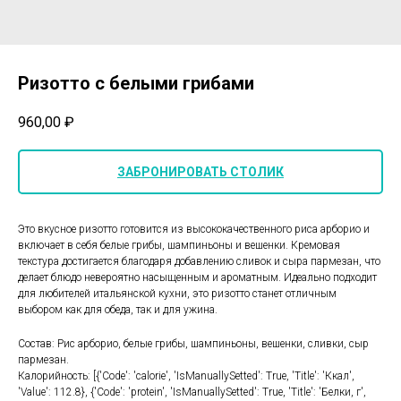
Ризотто с белыми грибами
960,00
₽
ЗАБРОНИРОВАТЬ СТОЛИК
Это вкусное ризотто готовится из высококачественного риса арборио и
включает в себя белые грибы, шампиньоны и вешенки. Кремовая
текстура достигается благодаря добавлению сливок и сыра пармезан, что
делает блюдо невероятно насыщенным и ароматным. Идеально подходит
для любителей итальянской кухни, это ризотто станет отличным
выбором как для обеда, так и для ужина.
Состав: Рис арборио, белые грибы, шампиньоны, вешенки, сливки, сыр
пармезан.
Калорийность: [{'Code': 'calorie', 'IsManuallySetted': True, 'Title': 'Ккал',
'Value': 112.8}, {'Code': 'protein', 'IsManuallySetted': True, 'Title': 'Белки, г',