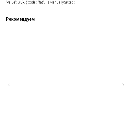
'Value': 3.8}, {'Code': 'fat', 'IsManuallySetted': T
Рекомендуем