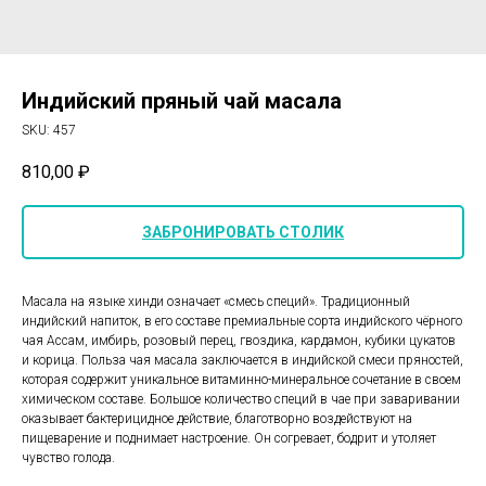
Индийский пряный чай масала
SKU:
457
810,00
₽
ЗАБРОНИРОВАТЬ СТОЛИК
Масала на языке хинди означает «смесь специй». Традиционный
индийский напиток, в его составе премиальные сорта индийского чёрного
чая Ассам, имбирь, розовый перец, гвоздика, кардамон, кубики цукатов
и корица. Польза чая масала заключается в индийской смеси пряностей,
которая содержит уникальное витаминно-минеральное сочетание в своем
химическом составе. Большое количество специй в чае при заваривании
оказывает бактерицидное действие, благотворно воздействуют на
пищеварение и поднимает настроение. Он согревает, бодрит и утоляет
чувство голода.