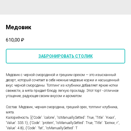
Медовик
610,00
₽
ЗАБРОНИРОВАТЬ СТОЛИК
Медовик с черной смородиной и грецким орехом — это изысканный
десерт, который сочетает в себе нежные медовые коржи и насыщенный
вкус черной смородины. Топпинг из клубники добавляет яркие нотки
свежести, а мята придает блюду легкую прохладу. Этот торт - отличное
угощение, радующее своим вкусом и ароматом.
Состав: Медовик, черная смородина, грецкий орех, топпинг клубника,
мята.
Калорийность: [{'Code': 'calorie', 'IsManuallySetted': True, 'Title': 'Ккал',
'Value': 335.1}, {'Code': 'protein', 'IsManuallySetted': True, 'Title': 'Белки, г',
'Value': 4.8}, {'Code': 'fat', 'IsManuallySetted': T