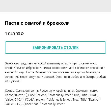
Паста с семгой и брокколи
1 040,00
₽
ЗАБРОНИРОВАТЬ СТОЛИК
Это блюдо представляет собой аппетитную пасту, приготовленную с
нежной семгой и брокколи. Идеально подходит для любителей здоровой и
вкусной пищи. Паста обладает сбалансированным вкусом, благодаря
сочетанию морепродуктов и овощей. Отличный выбор для быстрого обеда
или ужина!
Состав: Семга, сливочный соус, лук-порей, шпинат, брокколи, лайм.
Калорийность: [{'Code': 'calorie', 'IsManuallySetted': True, 'Title': 'Ккал',
'Value': 240.4}, {'Code': 'protein', 'IsManuallySetted': True, 'Title': 'Белки, г',
'Value': 11.2}, {'Code': 'fat', 'IsManuallySetted':