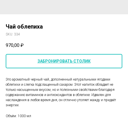
Чай облепиха
SKU:
334
970,00
₽
ЗАБРОНИРОВАТЬ СТОЛИК
Это ароматный черный чай, дополненный натуральными ягодами
облепихи и слегка подслащенный сахаром. Этот напиток обладает не
только насыщенным вкусом, но и полезными свойствами благодаря
содержанию витаминов и антиоксидантов в облепихе. Идеален для
наслаждения в любое время дня, он отлично утоляет жажду и придаёт
энергии.
Объём: 1000 мл